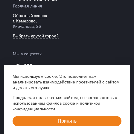
Горячая линия
Обратный звонок
г. Кемерово,
Кирчанова, 26
Выбрать другой город?
Мы в соцсетях
Мы используем cookie. Это позволяет нам
анализировать взаимодействие посетителей с сайтом
Мы в рейтинге
и делать его лучше.
«Право 300»
Продолжая пользоваться сайтом, вы соглашаетесь с
использованием файлов cookie и политикой
Центр правовой поддержки «ЮрИнвест»,
конфиденциальности.
Кемерово, 2007—2026
Принять
Создание сайта
«Пятое измерение»,
2019