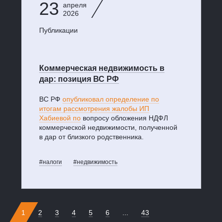
23
апреля
2026
Публикации
Коммерческая недвижимость в
дар: позиция ВС РФ
ВС РФ
опубликовал определение по
итогам рассмотрения жалобы ИП
Хабиевой по
вопросу обложения НДФЛ
коммерческой недвижимости, полученной
в дар от близкого родственника.
#налоги
#недвижимость
1
2
3
4
5
6
...
43