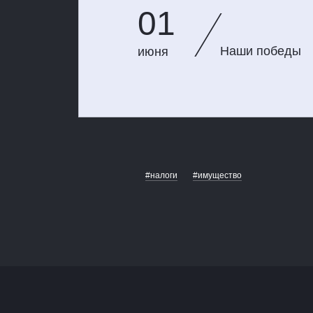
01
Наши победы
июня
#налоги
#имущество