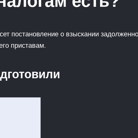
налогам есть?
ет постановление о взыскании задолженнос
его приставам.
дготовили