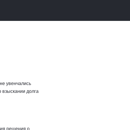
 не увенчались
о взыскании долга
ния решения о