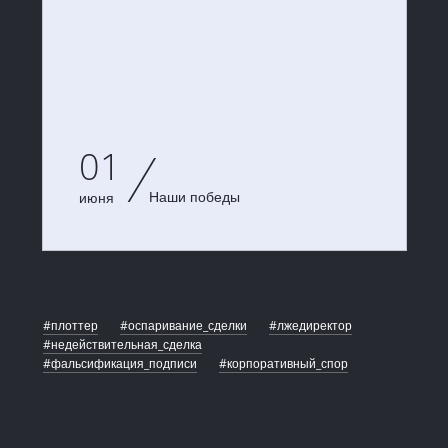
01
Наши победы
июня
#плоттер
#оспаривание_сделки
#лжедиректор
#недействительная_сделка
#фальсификация_подписи
#корпоративный_спор