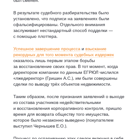
был сменён.
В результате судебного разбирательства было
установлено, что подписи на заявлениях были
сфальсифицированы. Отдельного внимания
заслуживает нестандартный способ подделки —
с помощью плоттера.
Успешное завершение процесса
и
взыскание
рекордных для того момента судебных издержек
оказалось лишь первым этапом борьбы
за восстановление своих прав. В тот момент, когда
директором компании по данным ЕГРЮЛ числился
«лжедиректор» (Гришин А.С.), им были совершены
сделки по выводу трёх объектов недвижимости.
Таким образом, после признания заявлений о выходе
из состава участников недействительными
и восстановления корпоративного контроля, пришло
время для возврата обществу того имущества,
которое было незаконно выведено (покупателем
выступил Чернышев Е.О.).
Процесс по оспариванию этих сделок включил в себя