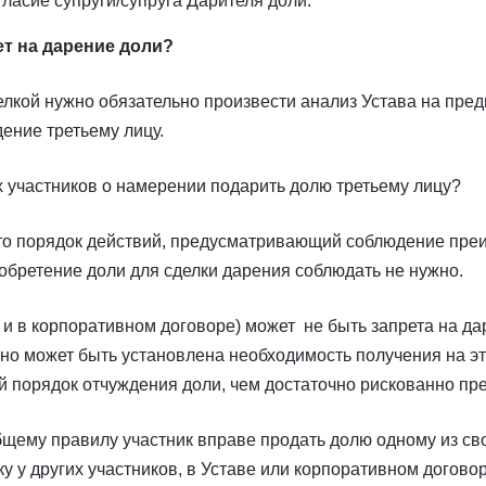
ласие супруги/супруга Дарителя доли.
т на дарение доли?
елкой нужно обязательно произвести анализ Устава на пре
дение третьему лицу.
 участников о намерении подарить долю третьему лицу?
что порядок действий, предусматривающий соблюдение пр
иобретение доли для сделки дарения соблюдать не нужно.
е и в корпоративном договоре) может не быть запрета на д
 но может быть установлена необходимость получения на эт
й порядок отчуждения доли, чем достаточно рискованно пр
общему правилу участник вправе продать долю одному из св
у у других участников, в Уставе или корпоративном догово