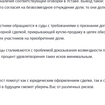
наличия соответствующей оговорки в Уставе. Вывод такой: 
о согласия на безвозмездное отчуждение доли, то они дол
частники обращаются в суды с требованиями о признании до
ворной сделкой, прикрывающей куплю-продажу в целях обх
х участников на приобретение доли.
стцы сталкиваются с проблемой доказывания возмездности 
ет процент удовлетворения таких исков минимальным.
 помогут как с юридическим оформлением сделки, так и с
й в будущем сможет уберечь Вас от различных рисков.