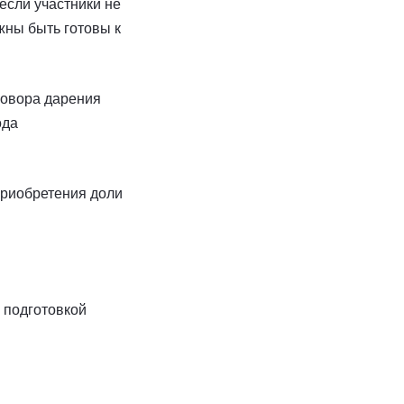
если участники не
жны быть готовы к
говора дарения
ода
приобретения доли
 подготовкой