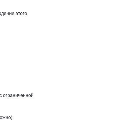
юдение этого
 с ограниченной
ожно);