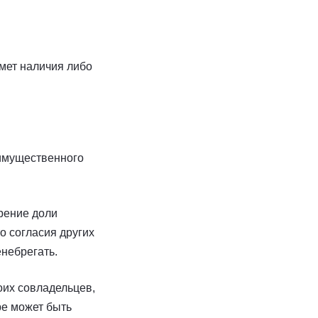
дмет наличия либо
еимущественного
арение доли
о согласия других
енебрегать.
оих совладельцев,
ре может быть