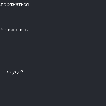
споряжаться
обезопасить
ят в суде?