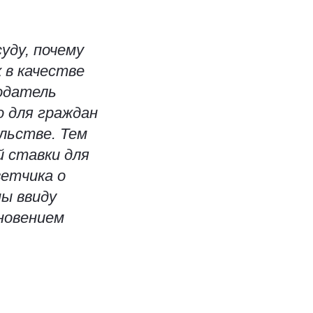
уду, почему
 в качестве
нодатель
о для граждан
льстве. Тем
й ставки для
ветчика о
ы ввиду
кновением