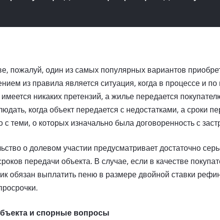
ве, пожалуй, один из самых популярных вариантов приобре
нием из правила является ситуация, когда в процессе и по
е имеется никаких претензий, а жилье передается покупате
юдать, когда объект передается с недостатками, а сроки пе
о с теми, о которых изначально была договоренность с зас
льство о долевом участии предусматривает достаточно сер
роков передачи объекта. В случае, если в качестве покупа
ик обязан выплатить пеню в размере двойной ставки рефи
просрочки.
объекта и спорные вопросы