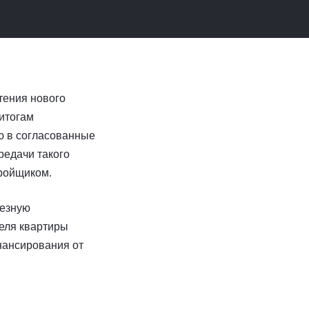
тения нового
 итогам
лю в согласованные
редачи такого
тройщиком.
ьезную
теля квартиры
нансирования от