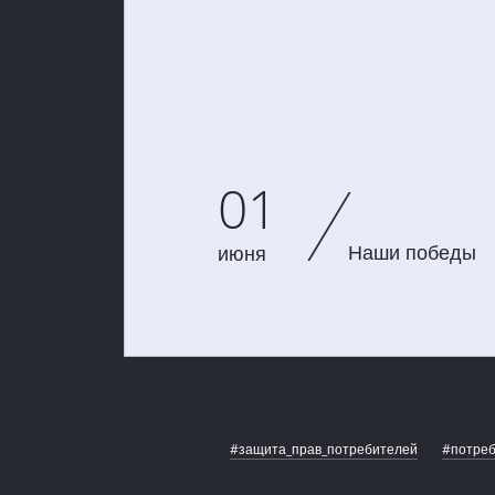
01
Наши победы
июня
#защита_прав_потребителей
#потреб