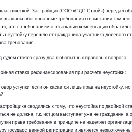
классической. Застройщик (ООО «СДС-Строй») передал объ
ли вызваны обоснованные требования о взыскании компенс
то, что с требованием о взыскании компенсации обратило
ть неустойку перешло от гражданина-участника долевого ст
ава требования.
д судом стояло сразу два любопытных правовых вопроса:
ойная ставка рефинансирования при расчете неустойки;
овор уступки, если он касается лишь прав на неустойку, но
ь?
астройщика сводились к тому, что неустойка по двойной ст
ся не должна, т.к. истцом выступает уже не гражданин, а 
ступки права требования в принципе не наделяет организац
уру государственной регистрации и является незаключенны