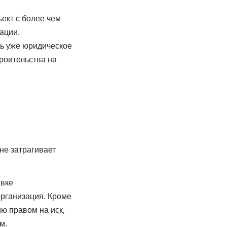
ект с более чем
ации.
сь уже юридическое
роительства на
 не затрагивает
авке
организация. Кроме
ию правом на иск,
м.