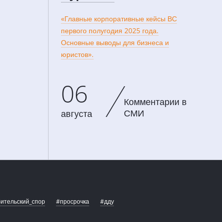
«Главные корпоративные кейсы ВС
первого полугодия 2025 года.
Основные выводы для бизнеса и
юристов».
06
Комментарии в
СМИ
августа
ительский_спор
#просрочка
#дду