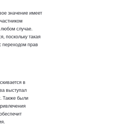
вое значение имеет
участником
 любом случае.
я, поскольку такая
 с переходом прав
скивается в
тва выступал
у. Также были
привлечения
 обеспечит
ия.