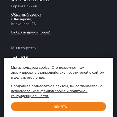
Горячая линия
Обратный звонок
г. Кемерово,
Кирчанова, 26
Выбрать другой город?
Мы в соцсетях
Мы используем cookie. Это позволяет нам
анализировать взаимодействие посетителей с сайтом
Мы в рейтинге
и делать его лучше.
«Право 300»
Продолжая пользоваться сайтом, вы соглашаетесь с
использованием файлов cookie и политикой
Центр правовой поддержки «ЮрИнвест»,
конфиденциальности.
Кемерово, 2007—2026
Принять
Создание сайта
«Пятое измерение»,
2019