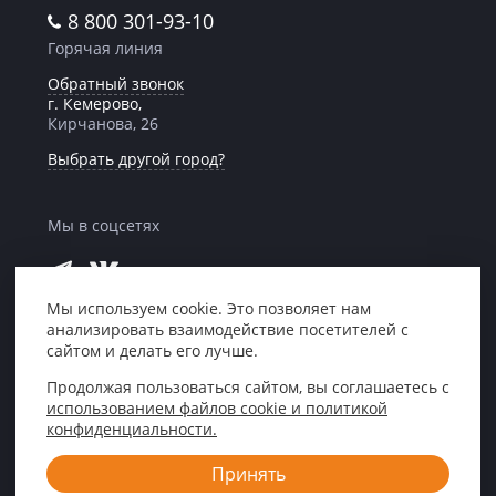
8 800 301-93-10
Горячая линия
Обратный звонок
г. Кемерово,
Кирчанова, 26
Выбрать другой город?
Мы в соцсетях
Мы используем cookie. Это позволяет нам
анализировать взаимодействие посетителей с
Мы в рейтинге
сайтом и делать его лучше.
«Право 300»
Продолжая пользоваться сайтом, вы соглашаетесь с
использованием файлов cookie и политикой
Центр правовой поддержки «ЮрИнвест»,
конфиденциальности.
Кемерово, 2007—2026
Принять
Создание сайта