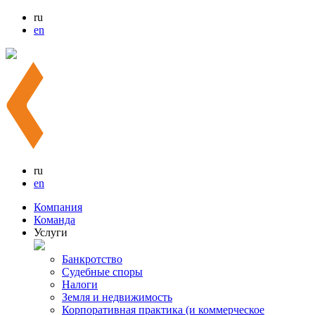
ru
en
ru
en
Компания
Команда
Услуги
Банкротство
Судебные споры
Налоги
Земля и недвижимость
Корпоративная практика (и коммерческое